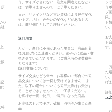
う、サイズが合わない、注文を間違えたなど）
ジ
て頂
は一切承りませんので、ご了承ください。
う
プ
また、リメイク品など古い資材により経年変化
限
やキズ、汚れ、色合いの変化などがあるもの
びの
ド
は、商品個性としてご理解ください。
会社
い
お
返品期限
ド
い上
す
万が一、商品に不備があった場合は、商品到着
後3日以内にご連絡ください。速やかに返品・交
換させていただきます。（ご購入時の消費税率
に限
となります）
・
[返品交換について]
た
サイズ交換なども含め、お客様のご都合での返
い
品交換については一切お受けできません。 ま
下記
げ
た、以下の場合についても返品交換はお受けす
内に
ることができませんので、ご了承ください。
詳
お客様が一度ご使用、ご着用になった商品
レ
お客様のもとでキズ、破損、汚損等が生じた商
送料
品
・