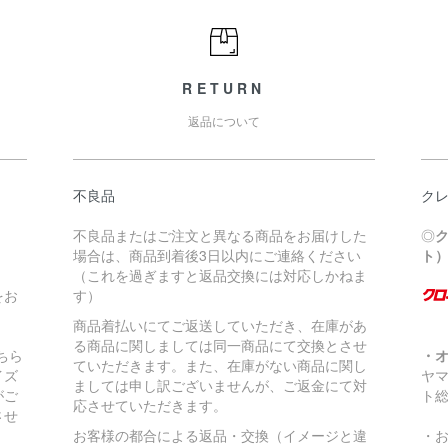
RETURN
返品について
不良品
ク
不良品またはご注文と異なる商品をお届けした
◎
場合は、商品到着後3日以内にご連絡ください
ト
（これを過ぎますと返品交換には対応しかねま
をお
す）
商品着払いにてご返送していただき、在庫があ
る商品に関しましては同一商品にて交換とさせ
ちら
・
ていただきます。また、在庫がない商品に関し
イズ
ヤ
ましては申し訳ございませんが、ご返金にて対
がご
ト
応させていただきます。
させ
お客様の都合による返品・交換（イメージと違
・