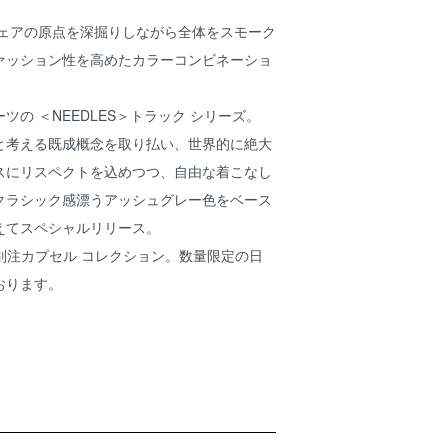
ウェアの原点を深掘りしながら全体をスモーク
ァッション性を高めたカラーコンビネーショ
ツの ＜NEEDLES＞トラック シリーズ。
と考える既成概念を取り払い、世界的に絶大
スにリスペクトを込めつつ、自由な着こなし
クラシック感漂うアッシュグレー色をベース
えてスペシャルリリース。
KET 別注カプセル コレクション。数量限定の日
おります。