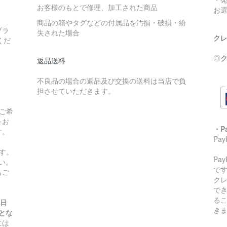
お客様のもとで修理、加工された商品
お
商品の箱やタグなどの付属品を汚損・破損・紛
プラ
失された場合
クレ
くだ
◎
ク
返品送料
不良品の場合の返品及び交換の送料は当店で負
担させていただきます。
ご希
をお
・P
す。
Pa
す。
Pa
い。
です
もご
ク
で
る
祝日
き
とな
には