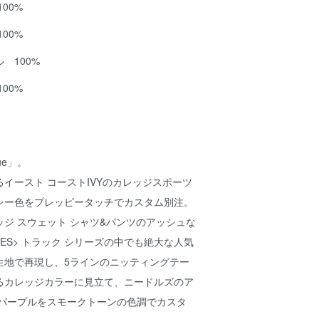
00%
00%
 100%
00%
ue」。
イースト コーストIVYのカレッジスポーツ
レー色をプレッピータッチでカスタム別注。
ジ スウェット シャツ&パンツのアッシュな
LES> トラック シリーズの中でも絶大な人気
生地で再現し、5ラインのニッティングテー
るカレッジカラーに見立て、ニードルズのア
るパープルをスモークトーンの色調でカスタ