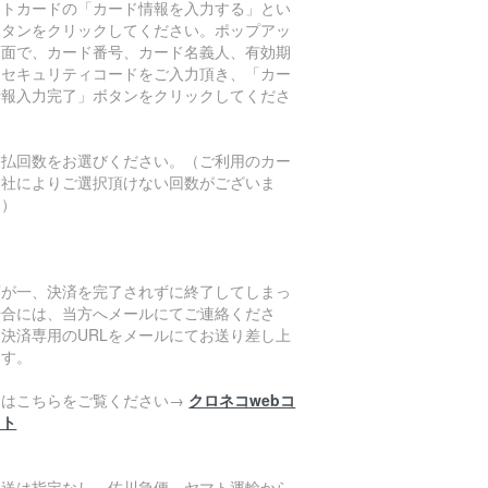
ットカードの「カード情報を入力する」とい
ボタンをクリックしてください。ポップアッ
画面で、カード番号、カード名義人、有効期
、セキュリティコードをご入力頂き、「カー
情報入力完了」ボタンをクリックしてくださ
。
支払回数をお選びください。（ご利用のカー
会社によりご選択頂けない回数がございま
。）
万が一、決済を完了されずに終了してしまっ
場合には、当方へメールにてご連絡くださ
。決済専用のURLをメールにてお送り差し上
ます。
細はこちらをご覧ください→
クロネコwebコ
クト
発送は指定なし、佐川急便、ヤマト運輸から