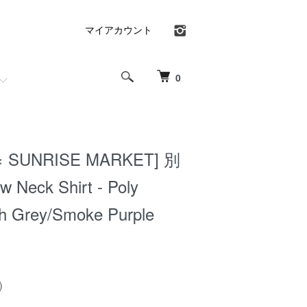
マイアカウント
0
× SUNRISE MARKET] 別
w Neck Shirt - Poly
h Grey/Smoke Purple
)