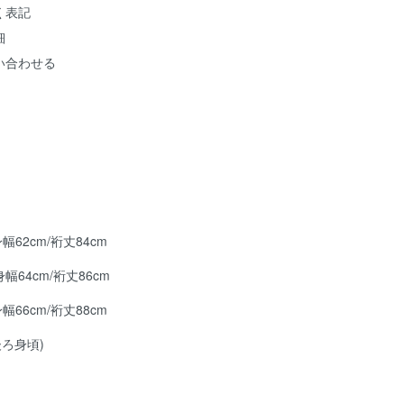
く表記
細
い合わせる
身幅62cm/裄丈84cm
身幅64cm/裄丈86cm
身幅66cm/裄丈88cm
後ろ身頃)