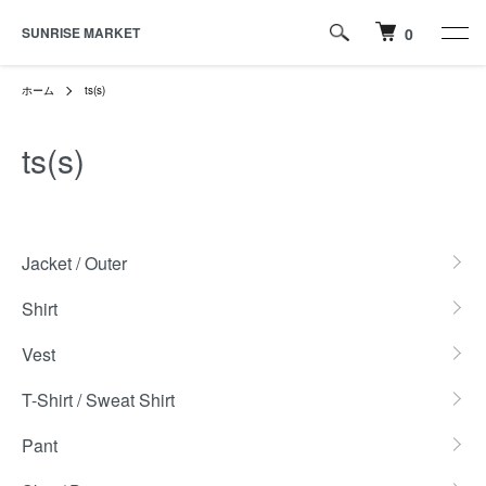
SUNRISE MARKET
0
ホーム
ts(s)
ts(s)
カテゴリー一覧
Jacket / Outer
Shirt
Vest
T-Shirt / Sweat Shirt
Pant