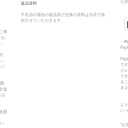
◎
ク
返品送料
不良品の場合の返品及び交換の送料は当店で負
担させていただきます。
ご希
をお
・P
す。
Pa
す。
Pa
い。
です
もご
ク
で
る
祝日
き
とな
には
より
い
(土日
～
*お