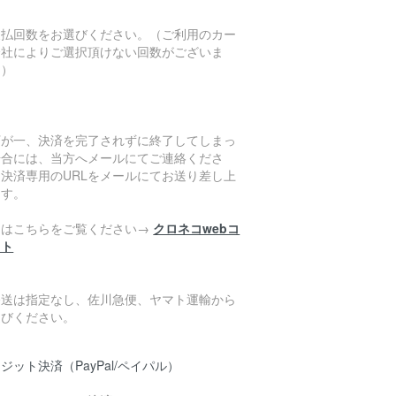
支払回数をお選びください。（ご利用のカー
会社によりご選択頂けない回数がございま
。）
万が一、決済を完了されずに終了してしまっ
場合には、当方へメールにてご連絡くださ
。決済専用のURLをメールにてお送り差し上
ます。
細はこちらをご覧ください→
クロネコwebコ
クト
発送は指定なし、佐川急便、ヤマト運輸から
選びください。
ジット決済（PayPal/ペイパル）