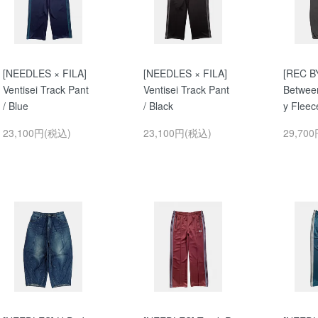
[NEEDLES × FILA]
[NEEDLES × FILA]
[REC B
Ventisei Track Pant
Ventisei Track Pant
Between
/ Blue
/ Black
y Fleece
23,100円(税込)
23,100円(税込)
29,70