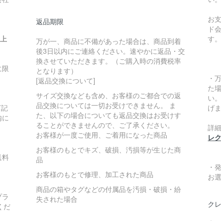
お
返品期限
ド
い上
す
万が一、商品に不備があった場合は、商品到着
後3日以内にご連絡ください。速やかに返品・交
換させていただきます。（ご購入時の消費税率
に限
となります）
・
[返品交換について]
た
サイズ交換なども含め、お客様のご都合での返
い
品交換については一切お受けできません。 ま
下記
げ
た、以下の場合についても返品交換はお受けす
内に
ることができませんので、ご了承ください。
詳
お客様が一度ご使用、ご着用になった商品
レ
お客様のもとでキズ、破損、汚損等が生じた商
送料
品
・
お客様のもとで修理、加工された商品
お
商品の箱やタグなどの付属品を汚損・破損・紛
プラ
失された場合
クレ
くだ