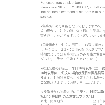
For customers outside Japan.
Please use "BUYEE CONNECT", a platform
that connects overseas customers with our
services.
●営業所止めも可能となっておりますので、
望の場合はご注文の際、備考欄に営業所名
書き添えいただきますようお願いいたしま
●日時指定もご注文の画面にてお選び頂けま
(ご注文日より2日～5日間の間でお選び下さ
時期によってはお時間指定のみ可能の場合
ざいます。予めご了承くださいませ。)
●発送業務の都合上、
平日16時以降（土日
15時以降)のご注文の場合は翌日の商品発送
ります。
お届け日時のご指定をされる場合
ご配慮頂きますようお願い申し上げます。
＜発送日から到着までの目安＞…
16時以降
祝日15.時以降)のご注文はプラス1日
東北・関東地方 翌日午後