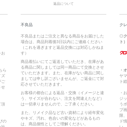
返品について
不良品
ク
不良品またはご注文と異なる商品をお届けした
◎
場合は、商品到着後3日以内にご連絡ください
ト
（これを過ぎますと返品交換には対応しかねま
をお
す）
商品着払いにてご返送していただき、在庫があ
る商品に関しましては同一商品にて交換とさせ
ちら
・
ていただきます。また、在庫がない商品に関し
イズ
ヤ
ましては申し訳ございませんが、ご返金にて対
がご
ト
応させていただきます。
させ
お客様の都合による返品・交換（イメージと違
・
う、サイズが合わない、注文を間違えたなど）
ジ
て頂
は一切承りませんので、ご了承ください。
う
プ
また、リメイク品など古い資材により経年変化
限
やキズ、汚れ、色合いの変化などがあるもの
びの
ド
は、商品個性としてご理解ください。
会社
い