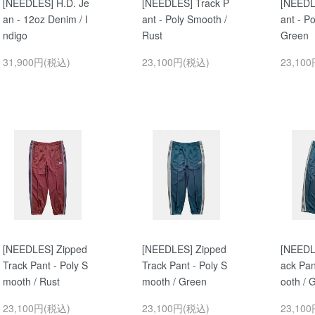
[NEEDLES] H.D. Je
[NEEDLES] Track P
[NEEDL
an - 12oz Denim / I
ant - Poly Smooth /
ant - P
ndigo
Rust
Green
31,900円(税込)
23,100円(税込)
23,10
[NEEDLES] Zipped
[NEEDLES] Zipped
[NEEDL
Track Pant - Poly S
Track Pant - Poly S
ack Pan
mooth / Rust
mooth / Green
ooth / 
23,100円(税込)
23,100円(税込)
23,10