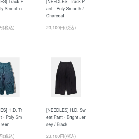
ES] Track P
[NEEDLES] Track P
oly Smooth /
ant - Poly Smooth /
Charcoal
0円(税込)
23,100円(税込)
ES] H.D. Tr
[NEEDLES] H.D. Sw
t - Poly Sm
eat Pant - Bright Jer
Green
sey / Black
0円(税込)
23,100円(税込)