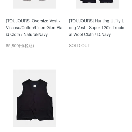
[TOUJOURS] Oversize Vest -
[TOUJOURS] Hunting Utility L
Viscose/Cotton/Linen Glen Pla
ong Vest - Super 120's Tropic
id Cloth / Natural/Navy
al Wool Cloth / D.Navy
85,800円(税込)
SOLD OUT