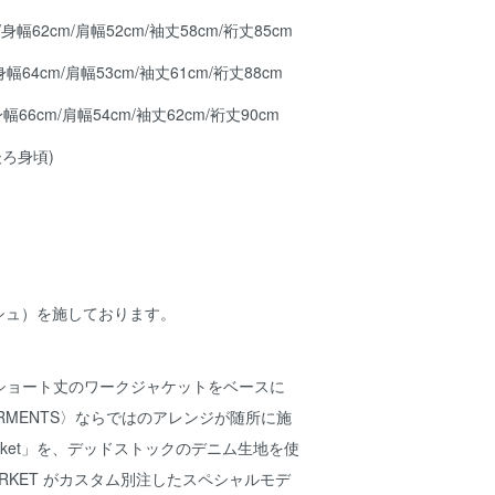
m/身幅62cm/肩幅52cm/袖丈58cm/裄丈85cm
身幅64cm/肩幅53cm/袖丈61cm/裄丈88cm
身幅66cm/肩幅54cm/袖丈62cm/裄丈90cm
後ろ身頃)
シュ）を施しております。
ショート丈のワークジャケットをベースに
 GARMENTS〉ならではのアレンジが随所に施
 Jacket」を、デッドストックのデニム生地を使
 MARKET がカスタム別注したスペシャルモデ