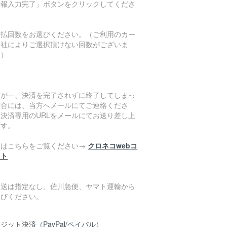
情報入力完了」ボタンをクリックしてくださ
。
支払回数をお選びください。（ご利用のカー
会社によりご選択頂けない回数がございま
。）
万が一、決済を完了されずに終了してしまっ
場合には、当方へメールにてご連絡くださ
。決済専用のURLをメールにてお送り差し上
ます。
細はこちらをご覧ください→
クロネコwebコ
クト
発送は指定なし、佐川急便、ヤマト運輸から
選びください。
ジット決済（PayPal/ペイパル）