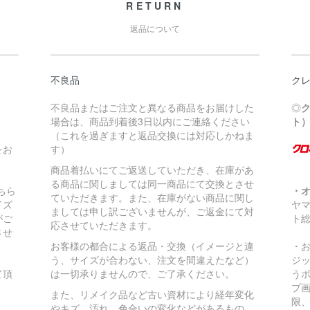
RETURN
返品について
不良品
ク
不良品またはご注文と異なる商品をお届けした
◎
場合は、商品到着後3日以内にご連絡ください
ト
（これを過ぎますと返品交換には対応しかねま
をお
す）
商品着払いにてご返送していただき、在庫があ
る商品に関しましては同一商品にて交換とさせ
ちら
・
ていただきます。また、在庫がない商品に関し
イズ
ヤ
ましては申し訳ございませんが、ご返金にて対
がご
ト
応させていただきます。
させ
お客様の都合による返品・交換（イメージと違
・
う、サイズが合わない、注文を間違えたなど）
ジ
て頂
は一切承りませんので、ご了承ください。
う
プ
また、リメイク品など古い資材により経年変化
限
やキズ、汚れ、色合いの変化などがあるもの