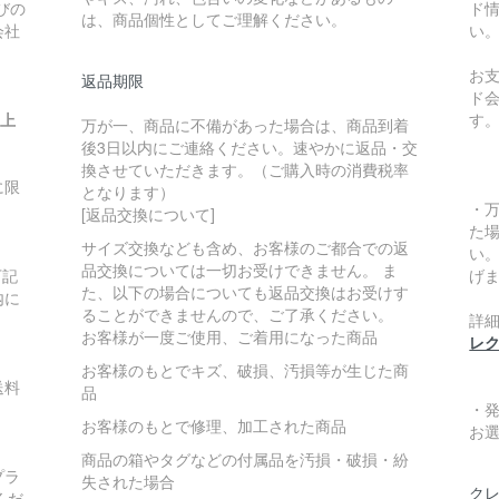
びの
ド
は、商品個性としてご理解ください。
会社
い
お
返品期限
ド
い上
す
万が一、商品に不備があった場合は、商品到着
後3日以内にご連絡ください。速やかに返品・交
換させていただきます。（ご購入時の消費税率
に限
となります）
・
[返品交換について]
た
サイズ交換なども含め、お客様のご都合での返
い
品交換については一切お受けできません。 ま
下記
げ
た、以下の場合についても返品交換はお受けす
内に
ることができませんので、ご了承ください。
詳
お客様が一度ご使用、ご着用になった商品
レ
お客様のもとでキズ、破損、汚損等が生じた商
送料
品
・
お客様のもとで修理、加工された商品
お
商品の箱やタグなどの付属品を汚損・破損・紛
プラ
失された場合
クレ
くだ