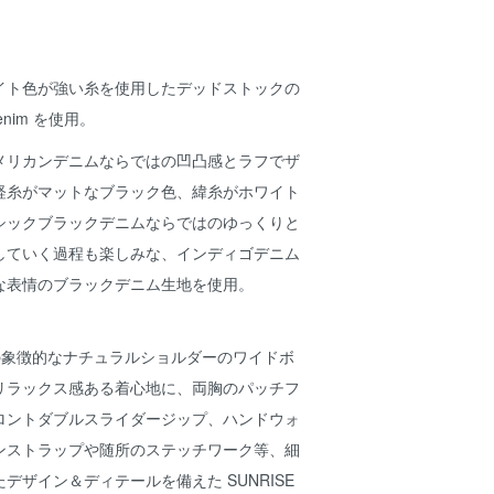
イト色が強い糸を使用したデッドストックの
Denim を使用。
メリカンデニムならではの凹凸感とラフでザ
経糸がマットなブラック色、緯糸がホワイト
シックブラックデニムならではのゆっくりと
していく過程も楽しみな、インディゴデニム
な表情のブラックデニム生地を使用。
ket」の象徴的なナチュラルショルダーのワイドボ
リラックス感ある着心地に、両胸のパッチフ
ロントダブルスライダージップ、ハンドウォ
ンストラップや随所のステッチワーク等、細
デザイン＆ディテールを備えた SUNRISE