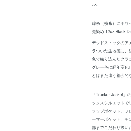
ル。
緯糸（横糸）にホワ
先染め 12oz Black 
デッドストックのア
ラついた生地感に、
色で織り込んだクラ
グレー色に経年変化
とはまた違う都会的
「Trucker Jac
ックスシルエットで
ラップポケット、フ
ーマーポケット、チ
部までこだわり抜いた