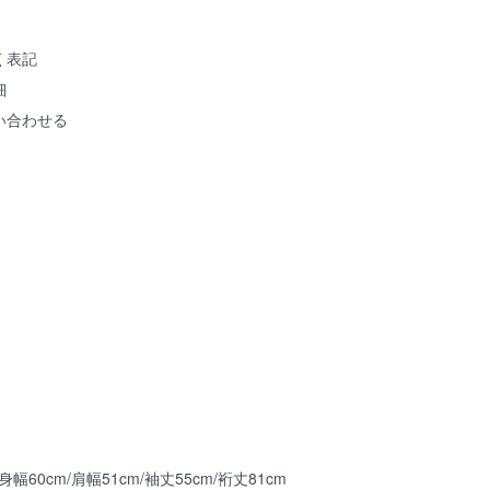
く表記
細
い合わせる
/身幅60cm/肩幅51cm/袖丈55cm/裄丈81cm