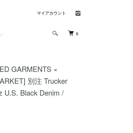
マイアカウント
0
RED GARMENTS ×
ARKET] 別注 Trucker
z U.S. Black Denim /