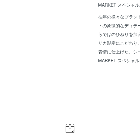
MARKET スペシャ
往年の様々なブラン
トの象徴的なディテールを
らではのひねりを加
リカ製産にこだわり、
表情に仕上げた、シー
MARKET スペシ