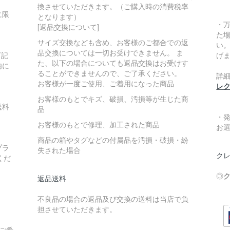
換させていただきます。（ご購入時の消費税率
に限
となります）
・
[返品交換について]
た
サイズ交換なども含め、お客様のご都合での返
い
品交換については一切お受けできません。 ま
下記
げ
た、以下の場合についても返品交換はお受けす
内に
ることができませんので、ご了承ください。
詳
お客様が一度ご使用、ご着用になった商品
レ
お客様のもとでキズ、破損、汚損等が生じた商
送料
品
・
お客様のもとで修理、加工された商品
お
商品の箱やタグなどの付属品を汚損・破損・紛
プラ
失された場合
クレ
くだ
◎
ク
返品送料
不良品の場合の返品及び交換の送料は当店で負
担させていただきます。
ご希