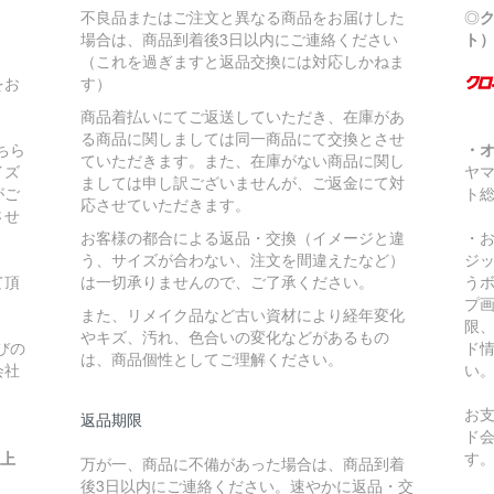
不良品またはご注文と異なる商品をお届けした
◎
場合は、商品到着後3日以内にご連絡ください
ト
（これを過ぎますと返品交換には対応しかねま
をお
す）
商品着払いにてご返送していただき、在庫があ
る商品に関しましては同一商品にて交換とさせ
ちら
・
ていただきます。また、在庫がない商品に関し
イズ
ヤ
ましては申し訳ございませんが、ご返金にて対
がご
ト
応させていただきます。
させ
お客様の都合による返品・交換（イメージと違
・
う、サイズが合わない、注文を間違えたなど）
ジ
て頂
は一切承りませんので、ご了承ください。
う
プ
また、リメイク品など古い資材により経年変化
限
やキズ、汚れ、色合いの変化などがあるもの
びの
ド
は、商品個性としてご理解ください。
会社
い
お
返品期限
ド
い上
す
万が一、商品に不備があった場合は、商品到着
後3日以内にご連絡ください。速やかに返品・交