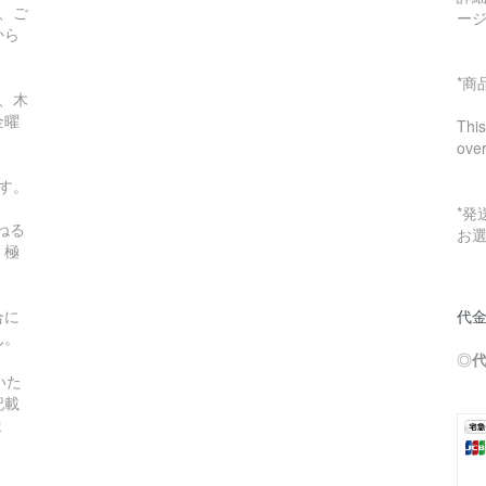
、ご
ー
から
*
、木
金曜
This
ove
す。
*
ねる
お
。極
合に
代金
ん。
◎
いた
記載
ま