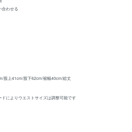
細
い合わせる
m/股上41cm/股下62cm/裾幅40cm/総丈
ードによりウエストサイズは調整可能です