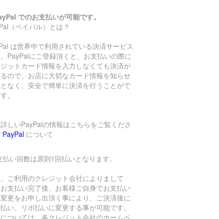
ayPal でのお支払いが可能です。
yPal（ペイパル）とは？
yPal は世界中で利用されている決済サービス
。PayPalにご登録頂くと、お支払いの際に
レジットカード情報を入力しなくても決済が
きるので、お店に大切なカード情報を知らせ
ことなく、安全で簡単に決済を行うことがで
ます。
詳しいPayPalの情報はこちらをご覧くださ
→
PayPal
について
支払い回数は原則1回払いとなります。
し、ご利用のクレジット会社によりまして
、お支払い完了後、お客様ご自身でお支払い
数変更をお申し出頂く事により、ご決済後に
割払い、リボ払いに変更する事が可能です。
細については、各クレジット会社のホームペ