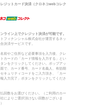
クレジットカード決済（クロネコwebコレク
）
オンライン上でクレジット決済が可能です。
マトフィナンシャル株式会社が運営するネッ
総合決済サービスです。
お名前やご住所など必要事項を入力後、クレ
ットカードの「カード情報を入力する」とい
ボタンをクリックしてください。ポップアッ
画面で、カード番号、カード名義人、有効期
、セキュリティコードをご入力頂き、「カー
情報入力完了」ボタンをクリックしてくださ
。
支払回数をお選びください。（ご利用のカー
会社によりご選択頂けない回数がございま
。）