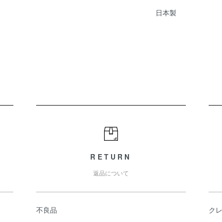
日本製
RETURN
返品について
不良品
ク