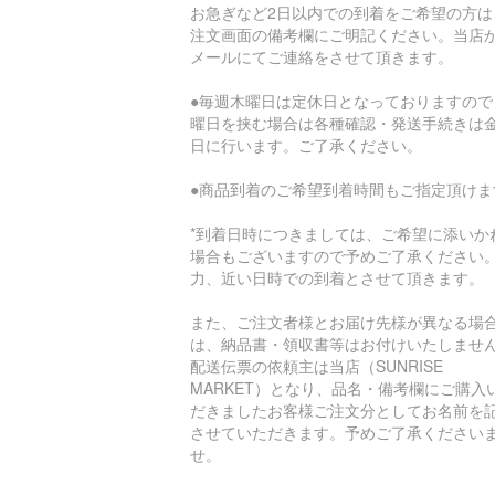
お急ぎなど2日以内での到着をご希望の方は
注文画面の備考欄にご明記ください。当店
メールにてご連絡をさせて頂きます。
●毎週木曜日は定休日となっておりますので
曜日を挟む場合は各種確認・発送手続きは
日に行います。ご了承ください。
●商品到着のご希望到着時間もご指定頂けま
*到着日時につきましては、ご希望に添いか
場合もございますので予めご了承ください
力、近い日時での到着とさせて頂きます。
また、ご注文者様とお届け先様が異なる場
は、納品書・領収書等はお付けいたしませ
配送伝票の依頼主は当店（SUNRISE
MARKET）となり、品名・備考欄にご購入
だきましたお客様ご注文分としてお名前を
させていただきます。予めご了承ください
せ。