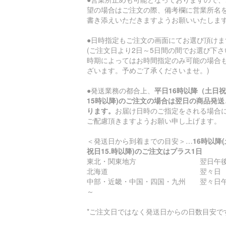
望の場合はご注文の際、備考欄に営業所名
書き添えいただきますようお願いいたしま
●日時指定もご注文の画面にてお選び頂けま
(ご注文日より2日～5日間の間でお選び下さ
時期によってはお時間指定のみ可能の場合
ざいます。予めご了承くださいませ。)
●発送業務の都合上、
平日16時以降（土日
15時以降)のご注文の場合は翌日の商品発送
ります。
お届け日時のご指定をされる場合
ご配慮頂きますようお願い申し上げます。
＜発送日から到着までの目安＞…
16時以降
祝日15.時以降)のご注文はプラス1日
東北・関東地方 翌日午後
北海道 翌々日
中部・近畿・中国・四国・九州 翌々日
～
*ご注文日ではなく発送日からの日数目安で