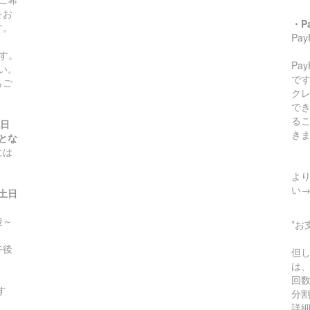
をお
・P
す。
Pa
す。
Pa
い。
です
もご
ク
で
る
祝日
き
とな
には
より
い
(土日
～
*お
午後
但
は
回
す
分
詳