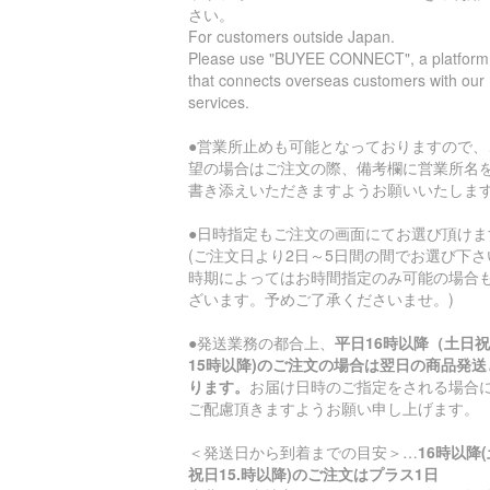
さい。
For customers outside Japan.
Please use "BUYEE CONNECT", a platform
that connects overseas customers with our
services.
●営業所止めも可能となっておりますので、
望の場合はご注文の際、備考欄に営業所名
書き添えいただきますようお願いいたしま
●日時指定もご注文の画面にてお選び頂けま
(ご注文日より2日～5日間の間でお選び下さ
時期によってはお時間指定のみ可能の場合
ざいます。予めご了承くださいませ。)
●発送業務の都合上、
平日16時以降（土日
15時以降)のご注文の場合は翌日の商品発送
ります。
お届け日時のご指定をされる場合
ご配慮頂きますようお願い申し上げます。
＜発送日から到着までの目安＞…
16時以降
祝日15.時以降)のご注文はプラス1日