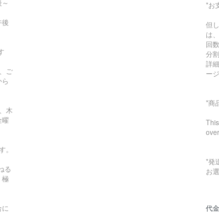
～
*お
午後
但
は
回
す
分
詳
、ご
ー
から
*
、木
金曜
This
ove
す。
*
ねる
お
。極
合に
代金
ん。