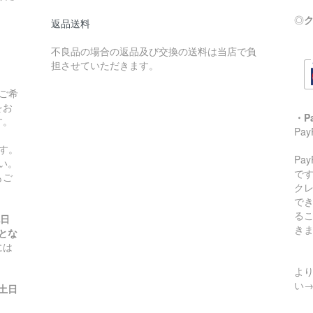
◎
ク
返品送料
不良品の場合の返品及び交換の送料は当店で負
担させていただきます。
ご希
をお
・P
す。
Pa
す。
Pa
い。
です
もご
ク
で
る
祝日
き
とな
には
より
い
(土日