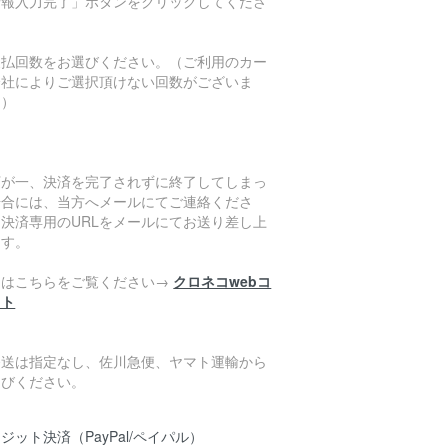
情報入力完了」ボタンをクリックしてくださ
。
支払回数をお選びください。（ご利用のカー
会社によりご選択頂けない回数がございま
。）
万が一、決済を完了されずに終了してしまっ
場合には、当方へメールにてご連絡くださ
。決済専用のURLをメールにてお送り差し上
ます。
細はこちらをご覧ください→
クロネコwebコ
クト
発送は指定なし、佐川急便、ヤマト運輸から
選びください。
ジット決済（PayPal/ペイパル）