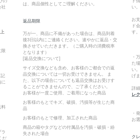
びの
ド
は、商品個性としてご理解ください。
会社
い
お
返品期限
ド
い上
す
万が一、商品に不備があった場合は、商品到着
後3日以内にご連絡ください。速やかに返品・交
換させていただきます。（ご購入時の消費税率
に限
となります）
・
[返品交換について]
た
サイズ交換なども含め、お客様のご都合での返
い
品交換については一切お受けできません。 ま
下記
げ
た、以下の場合についても返品交換はお受けす
内に
ることができませんので、ご了承ください。
詳
お客様が一度ご使用、ご着用になった商品
レ
お客様のもとでキズ、破損、汚損等が生じた商
送料
品
・
お客様のもとで修理、加工された商品
お
商品の箱やタグなどの付属品を汚損・破損・紛
プラ
失された場合
クレ
くだ