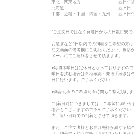
東北・関東地方 翌日午後
北海道 翌々日
中部・近畿・中国・四国・九州 翌々日
～
*ご注文日ではなく発送日からの日数目安で
お急ぎなど2日以内での到着をご希望の方は
注文画面の備考欄にご明記ください。当店
メールにてご連絡をさせて頂きます。
●毎週木曜日は定休日となっておりますので
曜日を挟む場合は各種確認・発送手続きは
日に行います。ご了承ください。
●商品到着のご希望到着時間もご指定頂けま
*到着日時につきましては、ご希望に添いか
場合もございますので予めご了承ください
力、近い日時での到着とさせて頂きます。
また、ご注文者様とお届け先様が異なる場
は、納品書・領収書等はお付けいたしませ