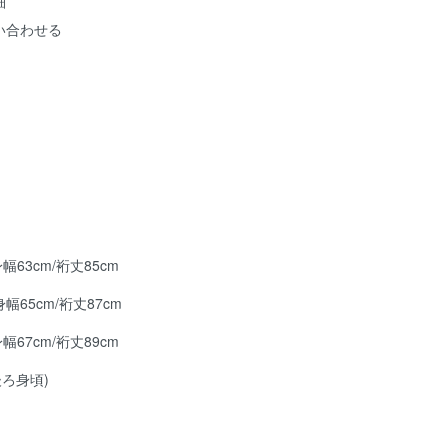
細
い合わせる
身幅63cm/裄丈85cm
身幅65cm/裄丈87cm
身幅67cm/裄丈89cm
後ろ身頃)