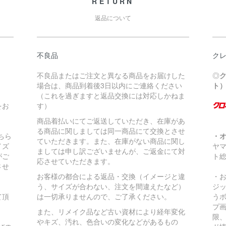
RETURN
返品について
不良品
ク
不良品またはご注文と異なる商品をお届けした
◎
場合は、商品到着後3日以内にご連絡ください
ト
（これを過ぎますと返品交換には対応しかねま
をお
す）
商品着払いにてご返送していただき、在庫があ
る商品に関しましては同一商品にて交換とさせ
ちら
・
ていただきます。また、在庫がない商品に関し
イズ
ヤ
ましては申し訳ございませんが、ご返金にて対
がご
ト
応させていただきます。
させ
お客様の都合による返品・交換（イメージと違
・
う、サイズが合わない、注文を間違えたなど）
ジ
て頂
は一切承りませんので、ご了承ください。
う
プ
また、リメイク品など古い資材により経年変化
限
やキズ、汚れ、色合いの変化などがあるもの