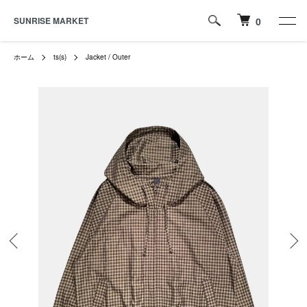
SUNRISE MARKET
0
ホーム
ts(s)
Jacket / Outer