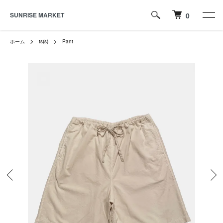
SUNRISE MARKET
0
ホーム
ts(s)
Pant