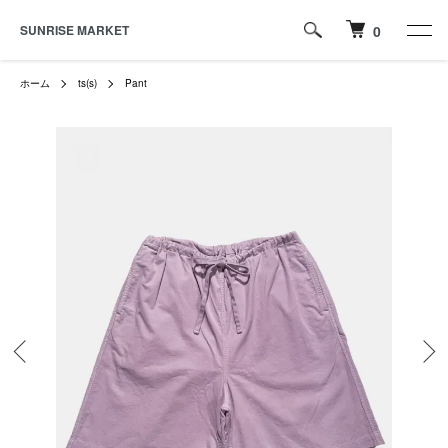
SUNRISE MARKET
0
ホーム
ts(s)
Pant