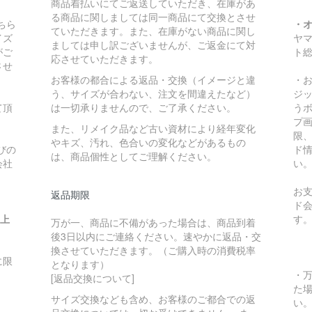
商品着払いにてご返送していただき、在庫があ
る商品に関しましては同一商品にて交換とさせ
ちら
・
ていただきます。また、在庫がない商品に関し
イズ
ヤ
ましては申し訳ございませんが、ご返金にて対
がご
ト
応させていただきます。
させ
お客様の都合による返品・交換（イメージと違
・
う、サイズが合わない、注文を間違えたなど）
ジ
て頂
は一切承りませんので、ご了承ください。
う
プ
また、リメイク品など古い資材により経年変化
限
やキズ、汚れ、色合いの変化などがあるもの
びの
ド
は、商品個性としてご理解ください。
会社
い
お
返品期限
ド
い上
す
万が一、商品に不備があった場合は、商品到着
後3日以内にご連絡ください。速やかに返品・交
換させていただきます。（ご購入時の消費税率
に限
となります）
・
[返品交換について]
た
サイズ交換なども含め、お客様のご都合での返
い