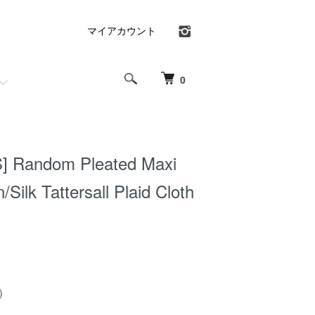
マイアカウント
0
 Random Pleated Maxi
n/Silk Tattersall Plaid Cloth
)