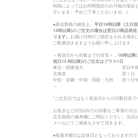
時期によってはお時間指定のみ可能の場合
ざいます。予めご了承くださいませ。)
●発送業務の都合上、
平日16時以降（土日
15時以降)のご注文の場合は翌日の商品発送
ります。
お届け日時のご指定をされる場合
ご配慮頂きますようお願い申し上げます。
＜発送日から到着までの目安＞…
16時以降
祝日15.時以降)のご注文はプラス1日
東北・関東地方 翌日午後
北海道 翌々日
中部・近畿・中国・四国・九州 翌々日
～
*ご注文日ではなく発送日からの日数目安で
お急ぎなど2日以内での到着をご希望の方は
注文画面の備考欄にご明記ください。当店
メールにてご連絡をさせて頂きます。
●毎週木曜日は定休日となっておりますので