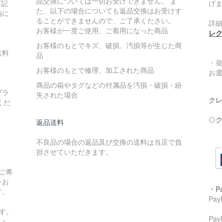
品交換については一切お受けできません。 ま
下記
げ
た、以下の場合についても返品交換はお受けす
内に
ることができませんので、ご了承ください。
詳
お客様が一度ご使用、ご着用になった商品
レ
お客様のもとでキズ、破損、汚損等が生じた商
送料
品
・
お客様のもとで修理、加工された商品
お
商品の箱やタグなどの付属品を汚損・破損・紛
プラ
失された場合
クレ
くだ
◎
ク
返品送料
不良品の場合の返品及び交換の送料は当店で負
担させていただきます。
ご希
をお
・P
す。
Pa
す。
Pa
い。