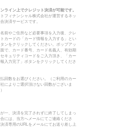
オンライン上でクレジット決済が可能です。
マトフィナンシャル株式会社が運営するネッ
総合決済サービスです。
お名前やご住所など必要事項を入力後、クレ
ットカードの「カード情報を入力する」とい
ボタンをクリックしてください。ポップアッ
画面で、カード番号、カード名義人、有効期
、セキュリティコードをご入力頂き、「カー
情報入力完了」ボタンをクリックしてくださ
。
支払回数をお選びください。（ご利用のカー
会社によりご選択頂けない回数がございま
。）
万が一、決済を完了されずに終了してしまっ
場合には、当方へメールにてご連絡くださ
。決済専用のURLをメールにてお送り差し上