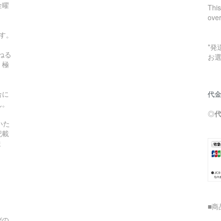
金曜
This
ove
す。
*
ねる
お
。極
合に
代金
ん。
◎
いた
記載
ま
■商
びの