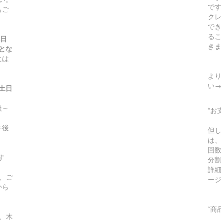
です
もご
ク
で
る
祝日
き
とな
には
より
い
(土日
～
*お
午後
但
は
回
す
分
詳
、ご
ー
から
*
、木