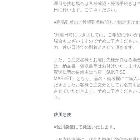
曜日を挟む場合は各種確認・発送手続きは
日に行います。ご了承ください。
●商品到着のご希望到着時間もご指定頂けま
*到着日時につきましては、ご希望に添いか
場合もございますので予めご了承ください
力、近い日時での到着とさせて頂きます。
また、ご注文者様とお届け先様が異なる場
は、納品書・領収書等はお付けいたしませ
配送伝票の依頼主は当店（SUNRISE
MARKET）となり、品名・備考欄にご購入
だきましたお客様ご注文分としてお名前を
させていただきます。予めご了承ください
せ。
佐川急便
●
佐川急便にて発送いたします。
（お支払方法に、代金引換佐川急便をお選