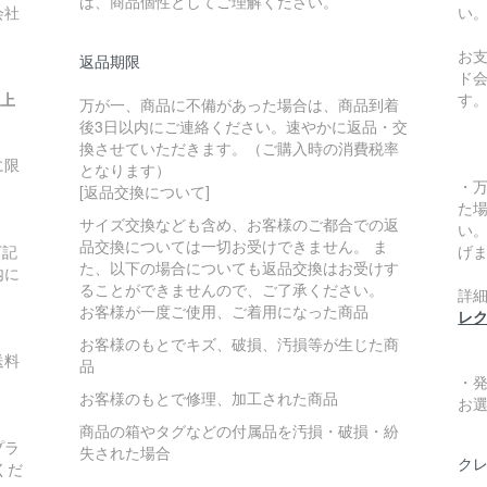
は、商品個性としてご理解ください。
会社
い
お
返品期限
ド
い上
す
万が一、商品に不備があった場合は、商品到着
後3日以内にご連絡ください。速やかに返品・交
換させていただきます。（ご購入時の消費税率
に限
となります）
・
[返品交換について]
た
サイズ交換なども含め、お客様のご都合での返
い
品交換については一切お受けできません。 ま
下記
げ
た、以下の場合についても返品交換はお受けす
内に
ることができませんので、ご了承ください。
詳
お客様が一度ご使用、ご着用になった商品
レ
お客様のもとでキズ、破損、汚損等が生じた商
送料
品
・
お客様のもとで修理、加工された商品
お
商品の箱やタグなどの付属品を汚損・破損・紛
プラ
失された場合
クレ
くだ