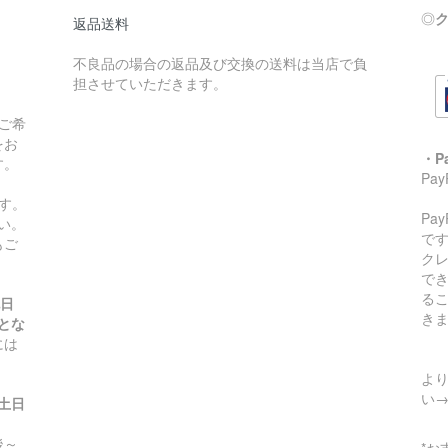
◎
ク
返品送料
不良品の場合の返品及び交換の送料は当店で負
担させていただきます。
ご希
をお
・P
す。
Pa
す。
Pa
い。
です
もご
ク
で
る
祝日
き
とな
には
より
い
(土日
～