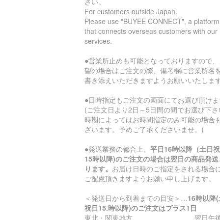
さい。
For customers outside Japan.
Please use "BUYEE CONNECT", a platform
that connects overseas customers with our
services.
●営業所止めも可能となっておりますので、
望の場合はご注文の際、備考欄に営業所名
書き添えいただきますようお願いいたしま
●日時指定もご注文の画面にてお選び頂けま
(ご注文日より2日～5日間の間でお選び下さ
時期によってはお時間指定のみ可能の場合
ざいます。予めご了承くださいませ。)
●発送業務の都合上、
平日16時以降（土日
15時以降)のご注文の場合は翌日の商品発送
ります。
お届け日時のご指定をされる場合
ご配慮頂きますようお願い申し上げます。
＜発送日から到着までの目安＞…
16時以降
祝日15.時以降)のご注文はプラス1日
東北・関東地方 翌日午後