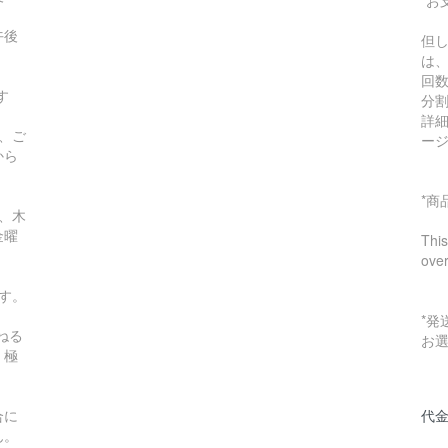
*お
午後
但
は
回
す
分
詳
、ご
ー
から
*
、木
金曜
This
ove
す。
*
ねる
お
。極
合に
代金
ん。