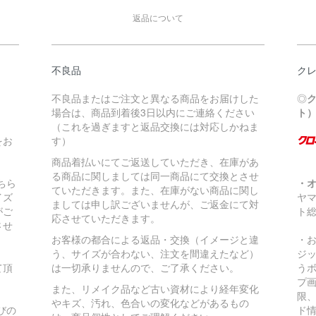
返品について
不良品
ク
不良品またはご注文と異なる商品をお届けした
◎
場合は、商品到着後3日以内にご連絡ください
ト
（これを過ぎますと返品交換には対応しかねま
をお
す）
商品着払いにてご返送していただき、在庫があ
る商品に関しましては同一商品にて交換とさせ
ちら
・
ていただきます。また、在庫がない商品に関し
イズ
ヤ
ましては申し訳ございませんが、ご返金にて対
がご
ト
応させていただきます。
させ
お客様の都合による返品・交換（イメージと違
・
う、サイズが合わない、注文を間違えたなど）
ジ
て頂
は一切承りませんので、ご了承ください。
う
プ
また、リメイク品など古い資材により経年変化
限
やキズ、汚れ、色合いの変化などがあるもの
びの
ド