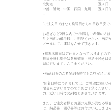
北海道 翌々日
中部・近畿・中国・四国・九州 翌々日
～
*ご注文日ではなく発送日からの日数目安で
お急ぎなど2日以内での到着をご希望の方は
注文画面の備考欄にご明記ください。当店
メールにてご連絡をさせて頂きます。
●毎週木曜日は定休日となっておりますので
曜日を挟む場合は各種確認・発送手続きは
日に行います。ご了承ください。
●商品到着のご希望到着時間もご指定頂けま
*到着日時につきましては、ご希望に添いか
場合もございますので予めご了承ください
力、近い日時での到着とさせて頂きます。
また、ご注文者様とお届け先様が異なる場
は、納品書・領収書等はお付けいたしませ