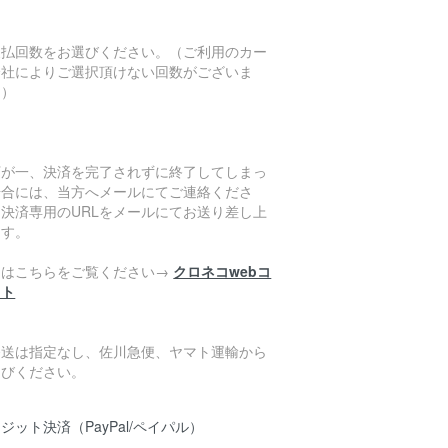
。
支払回数をお選びください。（ご利用のカー
会社によりご選択頂けない回数がございま
。）
万が一、決済を完了されずに終了してしまっ
場合には、当方へメールにてご連絡くださ
。決済専用のURLをメールにてお送り差し上
ます。
細はこちらをご覧ください→
クロネコwebコ
クト
発送は指定なし、佐川急便、ヤマト運輸から
選びください。
ジット決済（PayPal/ペイパル）