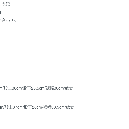
く表記
細
い合わせる
m/股上36cm/股下25.5cm/裾幅30cm/総丈
m/股上37cm/股下26cm/裾幅30.5cm/総丈