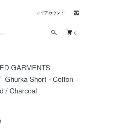
マイアカウント
0
RED GARMENTS
Ghurka Short - Cotton
d / Charcoal
)