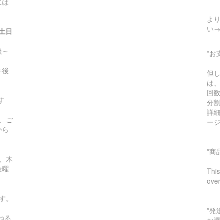
には
より
い
(土日
～
*お
午後
但
は
回
す
分
詳
、ご
ー
から
*
、木
金曜
This
ove
す。
*
ねる
お