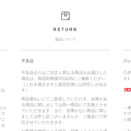
RETURN
返品について
不良品
ク
不良品またはご注文と異なる商品をお届けした
◎
場合は、商品到着後3日以内にご連絡ください
ト
（これを過ぎますと返品交換には対応しかねま
をお
す）
商品着払いにてご返送していただき、在庫があ
る商品に関しましては同一商品にて交換とさせ
ちら
・
ていただきます。また、在庫がない商品に関し
イズ
ヤ
ましては申し訳ございませんが、ご返金にて対
がご
ト
応させていただきます。
させ
お客様の都合による返品・交換（イメージと違
・