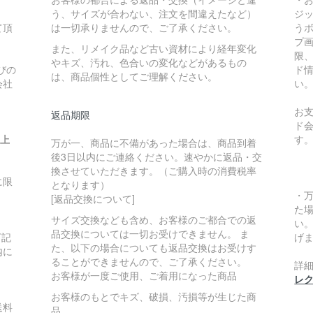
う、サイズが合わない、注文を間違えたなど）
ジ
て頂
は一切承りませんので、ご了承ください。
う
プ
また、リメイク品など古い資材により経年変化
限
やキズ、汚れ、色合いの変化などがあるもの
びの
ド
は、商品個性としてご理解ください。
会社
い
お
返品期限
ド
い上
す
万が一、商品に不備があった場合は、商品到着
後3日以内にご連絡ください。速やかに返品・交
換させていただきます。（ご購入時の消費税率
に限
となります）
・
[返品交換について]
た
サイズ交換なども含め、お客様のご都合での返
い
品交換については一切お受けできません。 ま
下記
げ
た、以下の場合についても返品交換はお受けす
内に
ることができませんので、ご了承ください。
詳
お客様が一度ご使用、ご着用になった商品
レ
お客様のもとでキズ、破損、汚損等が生じた商
送料
品