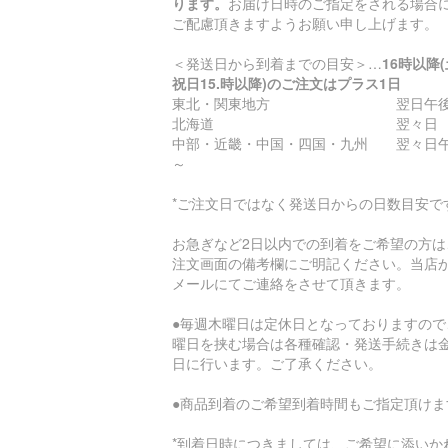
ります。
お届け日時のご指定をされる場合
ご配慮頂きますようお願い申し上げます。
＜発送日から到着までの目安＞…
16時以降
祝日15.時以降)のご注文はプラス1日
東北・関東地方 翌日午後
北海道 翌々日
中部・近畿・中国・四国・九州 翌々日
～
*ご注文日ではなく発送日からの日数目安で
お急ぎなど2日以内での到着をご希望の方は
注文画面の備考欄にご明記ください。当店
メールにてご連絡をさせて頂きます。
●毎週木曜日は定休日となっておりますので
曜日を挟む場合は各種確認・発送手続きは
日に行います。ご了承ください。
●商品到着のご希望到着時間もご指定頂けま
*到着日時につきましては、ご希望に添いか