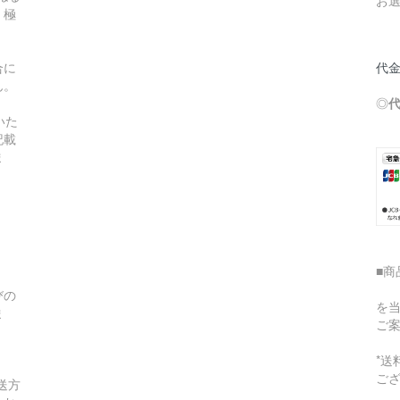
。極
合に
代金
ん。
◎
いた
記載
ま
■商
びの
を
ま
ご
*
ご
送方