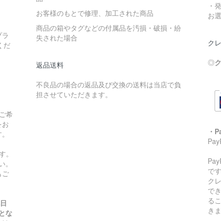
・
お客様のもとで修理、加工された商品
お
商品の箱やタグなどの付属品を汚損・破損・紛
プラ
失された場合
クレ
くだ
◎
ク
返品送料
不良品の場合の返品及び交換の送料は当店で負
担させていただきます。
ご希
をお
・P
す。
Pa
す。
Pa
い。
です
もご
ク
で
る
祝日
き
とな