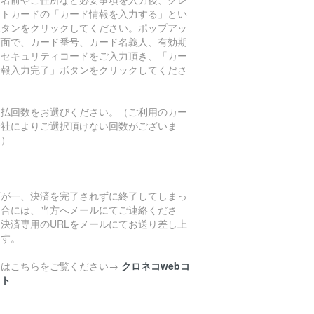
ットカードの「カード情報を入力する」とい
ボタンをクリックしてください。ポップアッ
画面で、カード番号、カード名義人、有効期
、セキュリティコードをご入力頂き、「カー
情報入力完了」ボタンをクリックしてくださ
。
支払回数をお選びください。（ご利用のカー
会社によりご選択頂けない回数がございま
。）
万が一、決済を完了されずに終了してしまっ
場合には、当方へメールにてご連絡くださ
。決済専用のURLをメールにてお送り差し上
ます。
細はこちらをご覧ください→
クロネコwebコ
クト