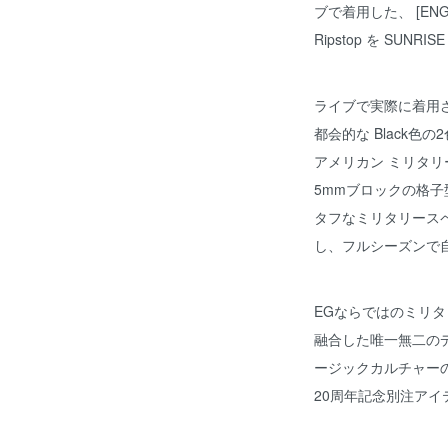
ブで着用した、 [ENGINEE
Ripstop を SUN
ライブで実際に着用された
都会的な Black色の
アメリカン ミリタリ
5mmブロックの格子
タフなミリタリースペッ
し、フルシーズンで
EGならではのミリ
融合した唯一無二の
ージックカルチャーのエ
20周年記念別注アイ