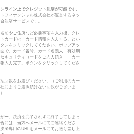
オンライン上でクレジット決済が可能です。
マトフィナンシャル株式会社が運営するネッ
総合決済サービスです。
お名前やご住所など必要事項を入力後、クレ
ットカードの「カード情報を入力する」とい
ボタンをクリックしてください。ポップアッ
画面で、カード番号、カード名義人、有効期
、セキュリティコードをご入力頂き、「カー
情報入力完了」ボタンをクリックしてくださ
。
支払回数をお選びください。（ご利用のカー
会社によりご選択頂けない回数がございま
。）
万が一、決済を完了されずに終了してしまっ
場合には、当方へメールにてご連絡くださ
。決済専用のURLをメールにてお送り差し上