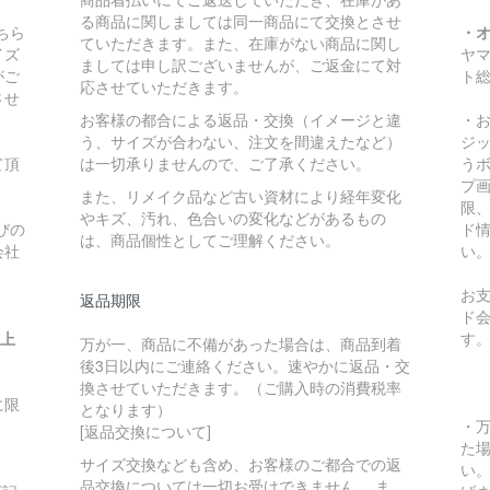
る商品に関しましては同一商品にて交換とさせ
ちら
・
ていただきます。また、在庫がない商品に関し
イズ
ヤ
ましては申し訳ございませんが、ご返金にて対
がご
ト
応させていただきます。
させ
お客様の都合による返品・交換（イメージと違
・
う、サイズが合わない、注文を間違えたなど）
ジ
て頂
は一切承りませんので、ご了承ください。
う
プ
また、リメイク品など古い資材により経年変化
限
やキズ、汚れ、色合いの変化などがあるもの
びの
ド
は、商品個性としてご理解ください。
会社
い
お
返品期限
ド
い上
す
万が一、商品に不備があった場合は、商品到着
後3日以内にご連絡ください。速やかに返品・交
換させていただきます。（ご購入時の消費税率
に限
となります）
・
[返品交換について]
た
サイズ交換なども含め、お客様のご都合での返
い
品交換については一切お受けできません。 ま