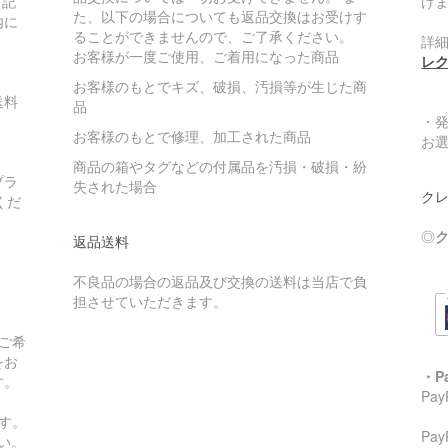
下記
げ
た、以下の場合についても返品交換はお受けす
内に
ることができませんので、ご了承ください。
詳
お客様が一度ご使用、ご着用になった商品
レ
お客様のもとでキズ、破損、汚損等が生じた商
送料
品
・
お客様のもとで修理、加工された商品
お
商品の箱やタグなどの付属品を汚損・破損・紛
プラ
失された場合
クレ
くだ
◎
ク
返品送料
不良品の場合の返品及び交換の送料は当店で負
担させていただきます。
ご希
をお
・P
す。
Pa
す。
Pa
い。