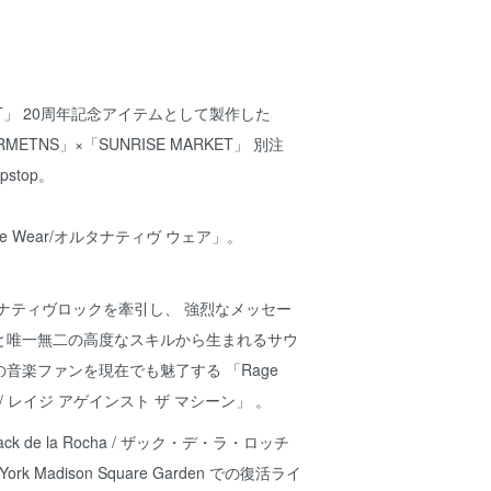
RKET」 20周年記念アイテムとして製作した
ARMETNS」×「SUNRISE MARKET」 別注
Ripstop。
tive Wear/オルタナティヴ ウェア」。
タナティヴロックを牽引し、 強烈なメッセー
と唯一無二の高度なスキルから生まれるサウ
音楽ファンを現在でも魅了する 「Rage
chine / レイジ アゲインスト ザ マシーン」 。
k de la Rocha / ザック・デ・ラ・ロッチ
York Madison Square Garden での復活ライ