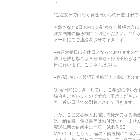
～
*ご注文日ではなく発送日からの日数目安で
お急ぎなど2日以内での到着をご希望の方は
注文画面の備考欄にご明記ください。当店
メールにてご連絡をさせて頂きます。
●毎週木曜日は定休日となっておりますので
曜日を挟む場合は各種確認・発送手続きは
日に行います。ご了承ください。
●商品到着のご希望到着時間もご指定頂けま
*到着日時につきましては、ご希望に添いか
場合もございますので予めご了承ください
力、近い日時での到着とさせて頂きます。
また、ご注文者様とお届け先様が異なる場
は、納品書・領収書等はお付けいたしませ
配送伝票の依頼主は当店（SUNRISE
MARKET）となり、品名・備考欄にご購入
だきましたお客様ご注文分としてお名前を