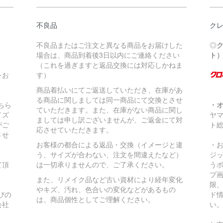
不良品
ク
不良品またはご注文と異なる商品をお届けした
◎
場合は、商品到着後3日以内にご連絡ください
ト
（これを過ぎますと返品交換には対応しかねま
をお
す）
商品着払いにてご返送していただき、在庫があ
る商品に関しましては同一商品にて交換とさせ
ちら
・
ていただきます。また、在庫がない商品に関し
イズ
ヤ
ましては申し訳ございませんが、ご返金にて対
がご
ト
応させていただきます。
させ
お客様の都合による返品・交換（イメージと違
・
う、サイズが合わない、注文を間違えたなど）
ジ
て頂
は一切承りませんので、ご了承ください。
う
プ
また、リメイク品など古い資材により経年変化
限
やキズ、汚れ、色合いの変化などがあるもの
びの
ド
は、商品個性としてご理解ください。
会社
い