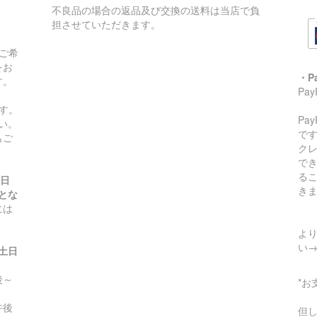
不良品の場合の返品及び交換の送料は当店で負
担させていただきます。
ご希
をお
・P
す。
Pa
す。
Pa
い。
です
もご
ク
で
る
祝日
き
とな
には
より
い
(土日
～
*お
午後
但