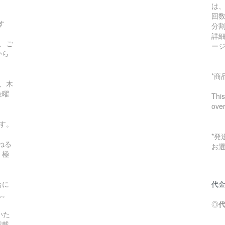
は
回
す
分
詳
、ご
ー
から
*
、木
金曜
This
ove
す。
*
ねる
お
。極
合に
代金
ん。
◎
いた
記載