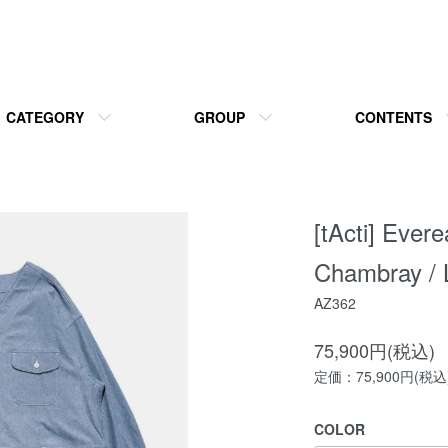
CATEGORY
GROUP
CONTENTS
[tActi] Ever
Chambray / 
AZ362
75,900円(税込)
定価：75,900円(税込
COLOR