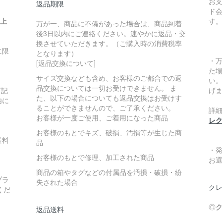
お
返品期限
ド
い上
す
万が一、商品に不備があった場合は、商品到着
後3日以内にご連絡ください。速やかに返品・交
換させていただきます。（ご購入時の消費税率
に限
となります）
・
[返品交換について]
た
サイズ交換なども含め、お客様のご都合での返
い
品交換については一切お受けできません。 ま
下記
げ
た、以下の場合についても返品交換はお受けす
内に
ることができませんので、ご了承ください。
詳
お客様が一度ご使用、ご着用になった商品
レ
お客様のもとでキズ、破損、汚損等が生じた商
送料
品
・
お客様のもとで修理、加工された商品
お
商品の箱やタグなどの付属品を汚損・破損・紛
プラ
失された場合
クレ
くだ
◎
ク
返品送料