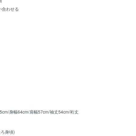
細
い合わせる
.5cm/身幅64cm/肩幅57cm/袖丈54cm/裄丈
後ろ身頃)