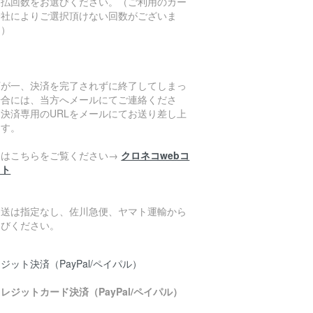
支払回数をお選びください。（ご利用のカー
会社によりご選択頂けない回数がございま
。）
万が一、決済を完了されずに終了してしまっ
場合には、当方へメールにてご連絡くださ
。決済専用のURLをメールにてお送り差し上
ます。
細はこちらをご覧ください→
クロネコwebコ
クト
発送は指定なし、佐川急便、ヤマト運輸から
選びください。
ジット決済（PayPal/ペイパル）
レジットカード決済（PayPal/ペイパル）