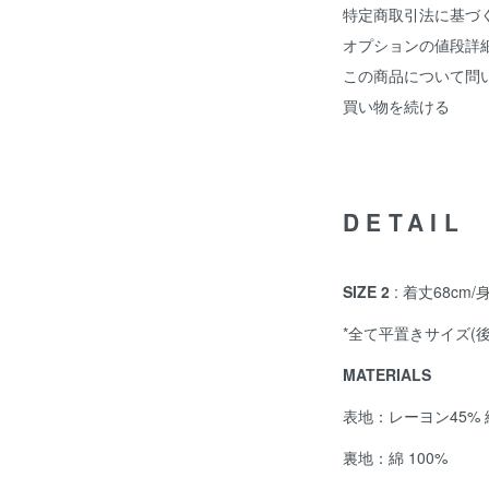
特定商取引法に基づ
オプションの値段詳
この商品について問
買い物を続ける
DETAIL
SIZE 2
: 着丈68cm/
*全て平置きサイズ(
MATERIALS
表地：レーヨン45% 綿
裏地：綿 100%