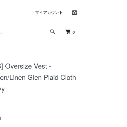
マイアカウント
0
Oversize Vest -
on/Linen Glen Plaid Cloth
vy
)