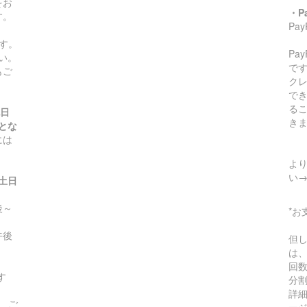
をお
・P
す。
Pa
す。
Pa
い。
です
もご
ク
で
る
祝日
き
とな
には
より
い
(土日
～
*お
午後
但
は
回
す
分
詳
、ご