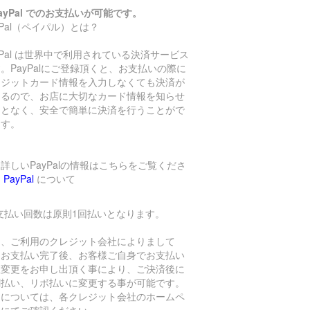
ayPal でのお支払いが可能です。
yPal（ペイパル）とは？
yPal は世界中で利用されている決済サービス
。PayPalにご登録頂くと、お支払いの際に
レジットカード情報を入力しなくても決済が
きるので、お店に大切なカード情報を知らせ
ことなく、安全で簡単に決済を行うことがで
ます。
詳しいPayPalの情報はこちらをご覧くださ
→
PayPal
について
支払い回数は原則1回払いとなります。
し、ご利用のクレジット会社によりまして
、お支払い完了後、お客様ご自身でお支払い
数変更をお申し出頂く事により、ご決済後に
割払い、リボ払いに変更する事が可能です。
細については、各クレジット会社のホームペ