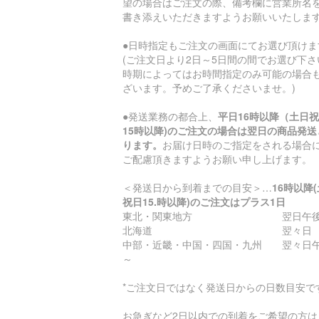
望の場合はご注文の際、備考欄に営業所名
書き添えいただきますようお願いいたしま
●日時指定もご注文の画面にてお選び頂けま
(ご注文日より2日～5日間の間でお選び下さ
時期によってはお時間指定のみ可能の場合
ざいます。予めご了承くださいませ。)
●発送業務の都合上、
平日16時以降（土日
15時以降)のご注文の場合は翌日の商品発送
ります。
お届け日時のご指定をされる場合
ご配慮頂きますようお願い申し上げます。
＜発送日から到着までの目安＞…
16時以降
祝日15.時以降)のご注文はプラス1日
東北・関東地方 翌日午後
北海道 翌々日
中部・近畿・中国・四国・九州 翌々日
～
*ご注文日ではなく発送日からの日数目安で
お急ぎなど2日以内での到着をご希望の方は