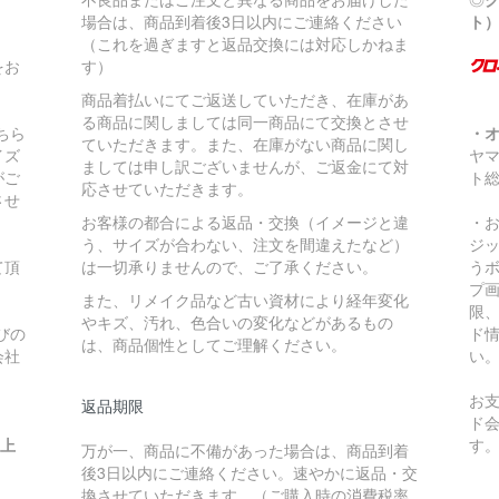
場合は、商品到着後3日以内にご連絡ください
ト
（これを過ぎますと返品交換には対応しかねま
をお
す）
商品着払いにてご返送していただき、在庫があ
る商品に関しましては同一商品にて交換とさせ
ちら
・
ていただきます。また、在庫がない商品に関し
イズ
ヤ
ましては申し訳ございませんが、ご返金にて対
がご
ト
応させていただきます。
させ
お客様の都合による返品・交換（イメージと違
・
う、サイズが合わない、注文を間違えたなど）
ジ
て頂
は一切承りませんので、ご了承ください。
う
プ
また、リメイク品など古い資材により経年変化
限
やキズ、汚れ、色合いの変化などがあるもの
びの
ド
は、商品個性としてご理解ください。
会社
い
お
返品期限
ド
い上
す
万が一、商品に不備があった場合は、商品到着
後3日以内にご連絡ください。速やかに返品・交
換させていただきます。（ご購入時の消費税率