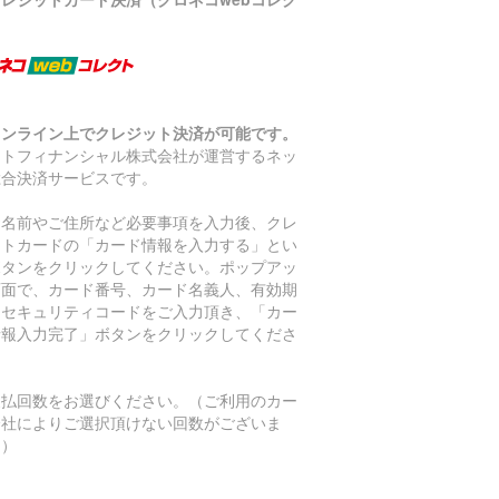
）
オンライン上でクレジット決済が可能です。
マトフィナンシャル株式会社が運営するネッ
総合決済サービスです。
お名前やご住所など必要事項を入力後、クレ
ットカードの「カード情報を入力する」とい
ボタンをクリックしてください。ポップアッ
画面で、カード番号、カード名義人、有効期
、セキュリティコードをご入力頂き、「カー
情報入力完了」ボタンをクリックしてくださ
。
支払回数をお選びください。（ご利用のカー
会社によりご選択頂けない回数がございま
。）