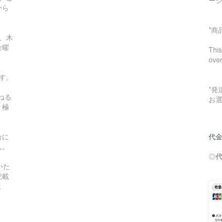
ー
から
*
、木
金曜
This
ove
す。
*
ねる
お
。極
合に
代金
ん。
◎
いた
記載
ま