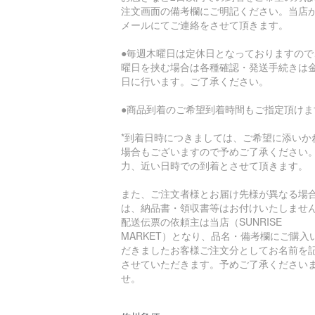
注文画面の備考欄にご明記ください。当店
メールにてご連絡をさせて頂きます。
●毎週木曜日は定休日となっておりますので
曜日を挟む場合は各種確認・発送手続きは
日に行います。ご了承ください。
●商品到着のご希望到着時間もご指定頂けま
*到着日時につきましては、ご希望に添いか
場合もございますので予めご了承ください
力、近い日時での到着とさせて頂きます。
また、ご注文者様とお届け先様が異なる場
は、納品書・領収書等はお付けいたしませ
配送伝票の依頼主は当店（SUNRISE
MARKET）となり、品名・備考欄にご購入
だきましたお客様ご注文分としてお名前を
させていただきます。予めご了承ください
せ。