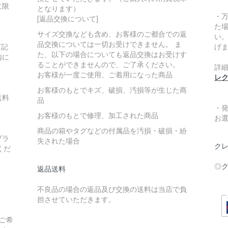
に限
となります）
・
[返品交換について]
た
サイズ交換なども含め、お客様のご都合での返
い
品交換については一切お受けできません。 ま
下記
げ
た、以下の場合についても返品交換はお受けす
内に
ることができませんので、ご了承ください。
詳
お客様が一度ご使用、ご着用になった商品
レ
お客様のもとでキズ、破損、汚損等が生じた商
送料
品
・
お客様のもとで修理、加工された商品
お
商品の箱やタグなどの付属品を汚損・破損・紛
プラ
失された場合
クレ
くだ
◎
ク
返品送料
不良品の場合の返品及び交換の送料は当店で負
担させていただきます。
ご希