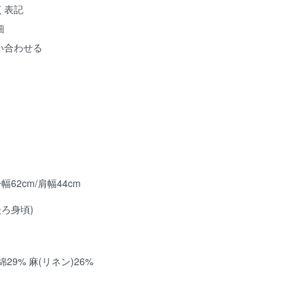
く表記
細
い合わせる
身幅62cm/肩幅44cm
後ろ身頃)
29% 麻(リネン)26%