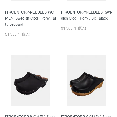
[TROENTORP/NEEDLES WO
[TROENTORP/NEEDLES] Swe
MEN] Swedish Clog - Pony / Bi
dish Clog - Pony / Bit / Black
t / Leopard
31,900円(税込)
31,900円(税込)
[TROENTORP WOMEN] Swed
[TROENTORP WOMEN] Swed